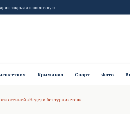
турника
ской области
исшествия
Криминал
Спорт
Фото
В
оги осенней «Недели без турникетов»