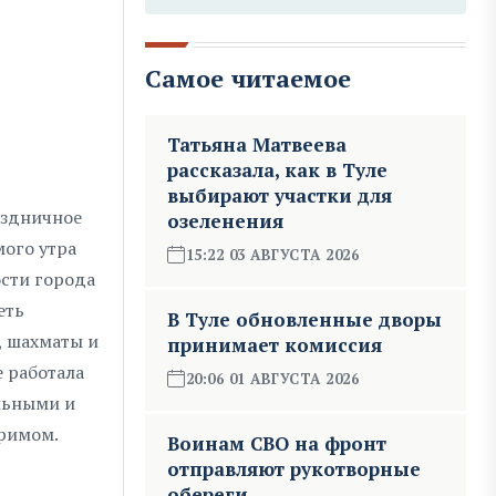
Самое читаемое
Татьяна Матвеева
рассказала, как в Туле
выбирают участки для
раздничное
озеленения
мого утра
15:22 03 АВГУСТА 2026
ости города
еть
В Туле обновленные дворы
, шахматы и
принимает комиссия
е работала
20:06 01 АВГУСТА 2026
льными и
гримом.
Воинам СВО на фронт
отправляют рукотворные
обереги