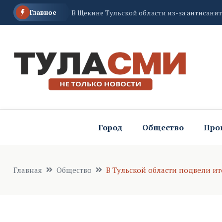
Главное
В Тульском кремле отметили День физкуль
До 11-16 градусов похолодает ночью в Туль
Город
Общество
Про
Главная
Общество
В Тульской области подвели ит