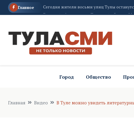
Главный офтальмолог Тульской области Ма
Главное
витаминов для глаз
Кратковременный дождь и грозу обещают т
Город
Общество
Про
Главная
Видео
В Туле можно увидеть литературн