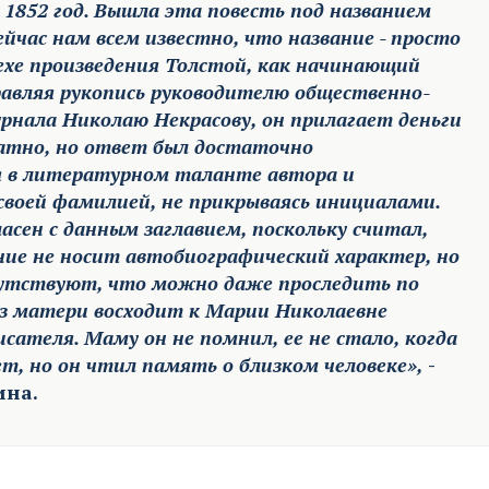
 1852 год. Вышла эта повесть под названием
йчас нам всем известно, что название - просто
пехе произведения Толстой, как начинающий
правляя рукопись руководителю общественно-
нала Николаю Некрасову, он прилагает деньги
атно, но ответ был достаточно
ся в литературном таланте автора и
своей фамилией, не прикрываясь инициалами.
ласен с данным заглавием, поскольку считал,
ние не носит автобиографический характер, но
утствуют, что можно даже проследить по
аз матери восходит к Марии Николаевне
сателя. Маму он не помнил, ее не стало, когда
ет, но он чтил память о близком человеке»,
-
ина.