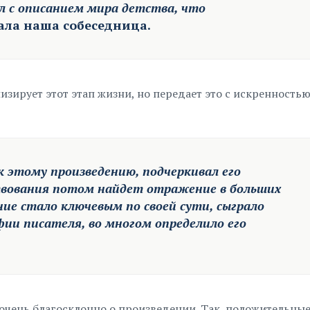
л с описанием мира детства, что
азала наша собеседница.
зирует этот этап жизни, но передает это с искренностью
к этому произведению, подчеркивал его
твования потом найдет отражение в больших
ние стало ключевым по своей сути, сыграло
фии писателя, во многом определило его
 очень благосклонно о произведении. Так, положительны