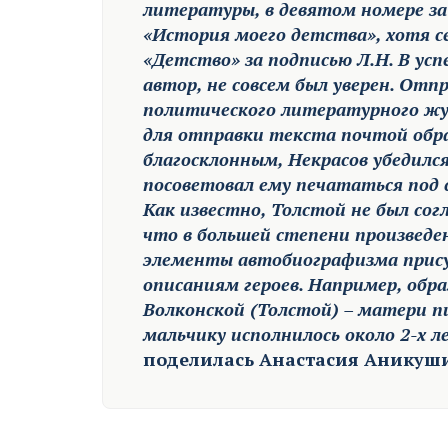
литературы, в девятом номере за
«История моего детства», хотя се
«Детство» за подписью Л.Н. В ус
автор, не совсем был уверен. От
политического литературного жур
для отправки текста почтой обр
благосклонным, Некрасов убедил
посоветовал ему печататься под 
Как известно, Толстой не был сог
что в большей степени произведе
элементы автобиографизма прис
описаниям героев. Например, обр
Волконской (Толстой) – матери пи
мальчику исполнилось около 2-х л
поделилась Анастасия Аникуш