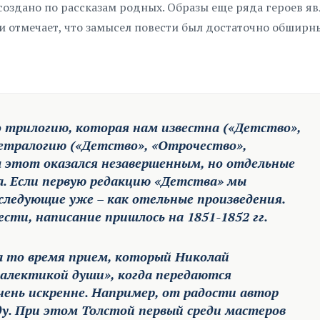
создано по рассказам родных. Образы еще ряда героев я
 отмечает, что замысел повести был достаточно обширны
 трилогию, которая нам известна («Детство»,
тетралогию («Детство», «Отрочество»,
 этот оказался незавершенным, но отдельные
а. Если первую редакцию «Детства» мы
следующие уже – как отельные произведения.
сти, написание пришлось на 1851-1852 гг.
а то время прием, который Николай
алектикой души», когда передаются
чень искренне. Например, от радости автор
ду. При этом Толстой первый среди мастеров