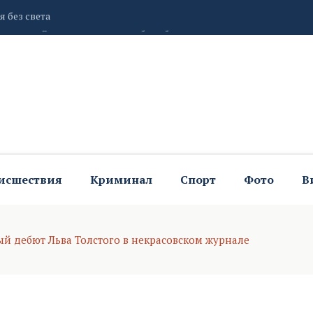
ргарита Лерман рассказала об особенностях использования
улякам в пятницу
исшествия
Криминал
Спорт
Фото
В
ый дебют Льва Толстого в некрасовском журнале