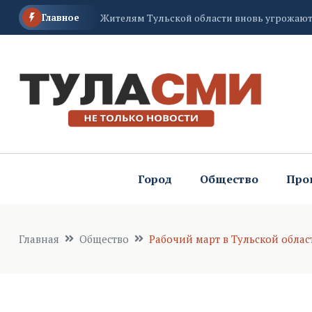
Главное
Жителям Тульской области вновь угрожаю
Андрей Дубровский пожелал тульским стро
Елена Бобкова рассказала ветеранам спецоп
Город
Общество
Про
Главная
Общество
Рабочий март в Тульской облас