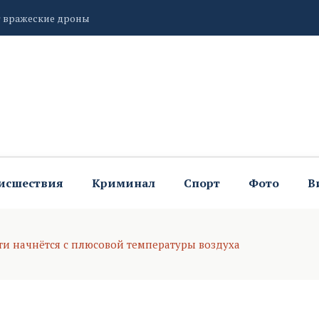
т вражеские дроны
ителям благополучия и успехов
ерации о направлениях проекта «Герой 71»
исшествия
Криминал
Спорт
Фото
В
ти начнётся с плюсовой температуры воздуха