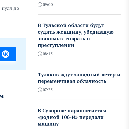
09:00
 нуля до
В Тульской области будут
судить женщину, убедившую
знакомых соврать о
преступлении
08:13
Туляков ждут западный ветер и
переменчивая облачность
07:23
им
В Суворове парашютистам
«родной 106-й» передали
машину