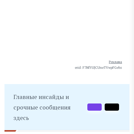
Реклама
erid: F7NfYUJCUneTVwpFGebz
Главные инсайды и
срочные сообщения
здесь