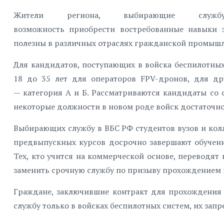
Жители региона, выбирающие служ
возможность приобрести востребованные навыки э
полезны в различных отраслях гражданской промышл
Для кандидатов, поступающих в войска беспилотных 
18 до 35 лет для операторов FPV-дронов, для др
— категория А и Б. Рассматриваются кандидаты со
некоторые должности в новом роде войск достаточно
Выбирающих службу в ВБС РФ студентов вузов и кол
предвыпускных курсов досрочно завершают обучени
Тех, кто учится на коммерческой основе, перевод
заменить срочную службу по призыву прохождением в
Граждане, заключившие контракт для прохождения 
службу только в войсках беспилотных систем, их зап