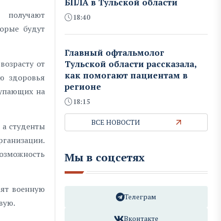
БПЛА в Тульской области
олучают
18:40
торые будут
Главный офтальмолог
возрасту от
Тульской области рассказала,
как помогают пациентам в
ию здоровья
регионе
тупающих на
18:15
ВСЕ НОВОСТИ
 а студенты
рганизации.
возможность
Мы в соцсетях
дят военную
Телеграм
вую.
Вконтакте