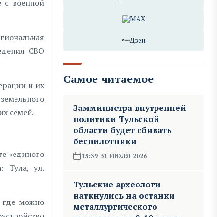
е с военной
MAX
гиональная
Дзен
ведения СВО
Самое читаемое
ерации и их
 земельного
Замминистра внутренней
их семей.
политики Тульской
области будет сбивать
беспилотники
те «единого
15:39 31 ИЮЛЯ 2026
 Тула, ул.
Тульские археологи
наткнулись на останки
, где можно
металлургического
оустройство