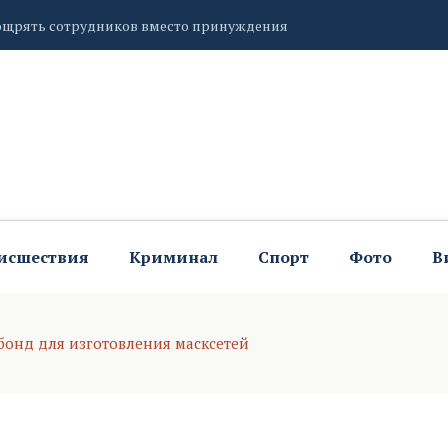
поощрять сотрудников вместо принуждения
закупит пожарный автомобиль
исшествия
Криминал
Спорт
Фото
В
онд для изготовления масксетей