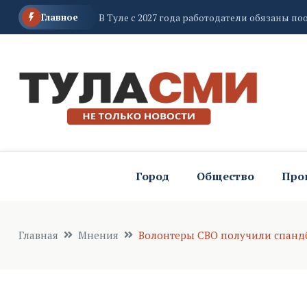
Главное
В Туле с 2027 года работодатели обязаны 
Тульское лесохозяйственное объединение 
Город
Общество
Про
Главная
Мнения
Волонтеры СВО получили спандб