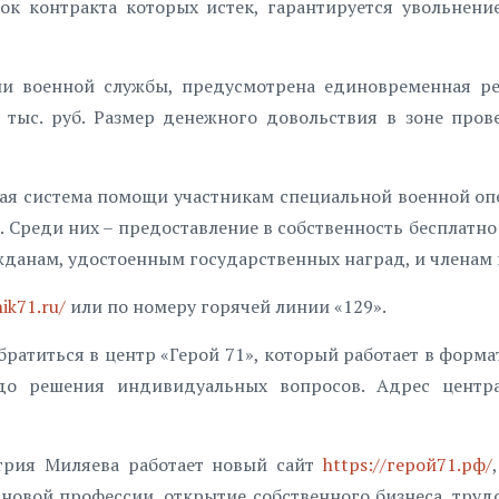
ок контракта которых истек, гарантируется увольнени
и военной службы, предусмотрена единовременная ре
0 тыс. руб. Размер денежного довольствия в зоне про
ая система помощи участникам специальной военной оп
. Среди них – предоставление в собственность бесплатно
данам, удостоенным государственных наград, и членам 
nik71.ru/
или по номеру горячей линии «129».
братиться в центр «Герой 71», который работает в форма
о решения индивидуальных вопросов. Адрес центра:
трия Миляева работает новый сайт
https://герой71.рф/
е новой профессии, открытие собственного бизнеса, труд