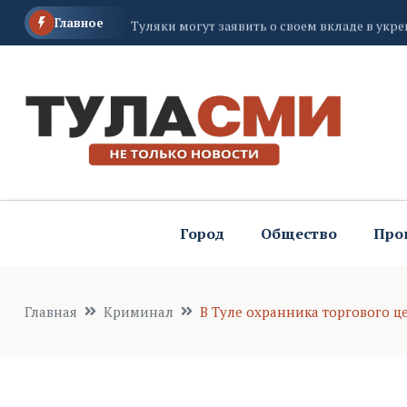
Главное
Туляки могут заявить о своем вкладе в укр
Туляки могут стать частью крупнейшего со
Город
Общество
Про
Главная
Криминал
В Туле охранника торгового ц