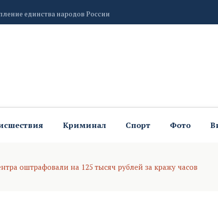
епление единства народов России
бытия в области электронной коммерции и ритейла
исшествия
Криминал
Спорт
Фото
В
ентра оштрафовали на 125 тысяч рублей за кражу часов