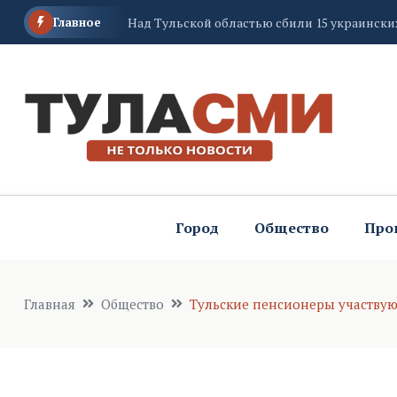
На Международный фестиваль детских коман
Главное
тыс человек
Александр Масляков отметил высокий уров
Город
Общество
Про
Главная
Общество
Тульские пенсионеры участву