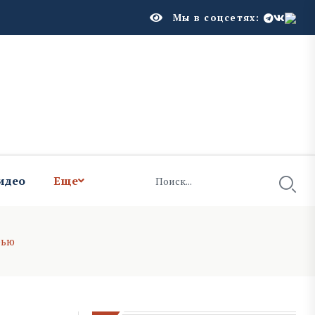
Мы в соцсетях:
идео
Еще
рью