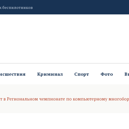
д «КВН. Первые» в Тульской области съедутся более 2
ень организации фестиваля «КВН. Первые»
исшествия
Криминал
Спорт
Фото
В
ют в Региональном чемпионате по компьютерному многобо