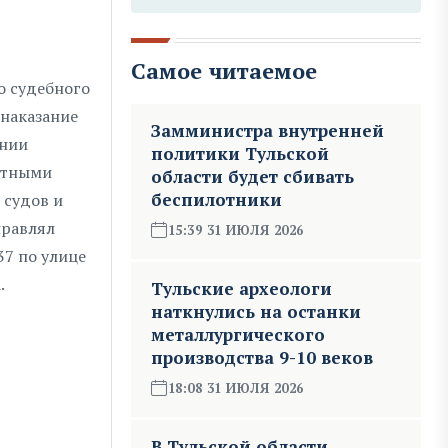
Самое читаемое
о судебного
 наказание
Замминистра внутренней
янии
политики Тульской
ртными
области будет сбивать
беспилотники
 судов и
правлял
15:39 31 ИЮЛЯ 2026
37 по улице
.
Тульские археологи
наткнулись на останки
металлургического
производства 9-10 веков
18:08 31 ИЮЛЯ 2026
В Тульской области