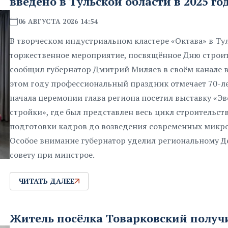
введено в Тульской области в 2025 го
06 АВГУСТА 2026 14:54
В творческом индустриальном кластере «Октава» в Ту
торжественное мероприятие, посвящённое Дню строит
сообщил губернатор Дмитрий Миляев в своём канале в
этом году профессиональный праздник отмечает 70-ле
начала церемонии глава региона посетил выставку «Э
стройки», где был представлен весь цикл строительств
подготовки кадров до возведения современных микр
Особое внимание губернатор уделил региональному Д
совету при минстрое.
ЧИТАТЬ ДАЛЕЕ
Житель посёлка Товарковский получ