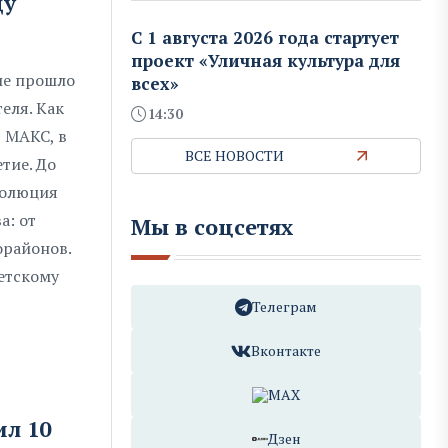
ду
С 1 августа 2026 года стартует
проект «Уличная культура для
ле прошло
всех»
еля. Как
14:30
 МАКС, в
ВСЕ НОВОСТИ
тие. До
волюция
а: от
Мы в соцсетях
орайонов.
етскому
Телеграм
Вконтакте
MAX
ил 10
Дзен