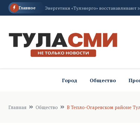
Главное
Энергетики «Тулэнерго» восстанавливают 
0,002 лье под водой: Дмитрий Миляев расска
В Тульской области отмечают День физкул
Город
Общество
Про
Главная
Общество
В Тепло-Огаревском районе Ту