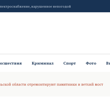
электроснабжение, нарушенное непогодой
зал о красотах Карстового озера
ьтурника
исшествия
Криминал
Спорт
Фото
В
льской области отремонтируют памятники и ветхий мост