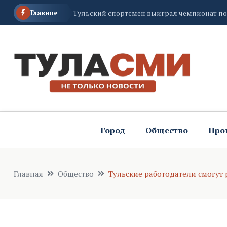
Главное
Туляки сутки не смогут припарковаться на
В воскресенье порядок в Туле обеспечит М
Город
Общество
Про
Главная
Общество
Тульские работодатели смогут