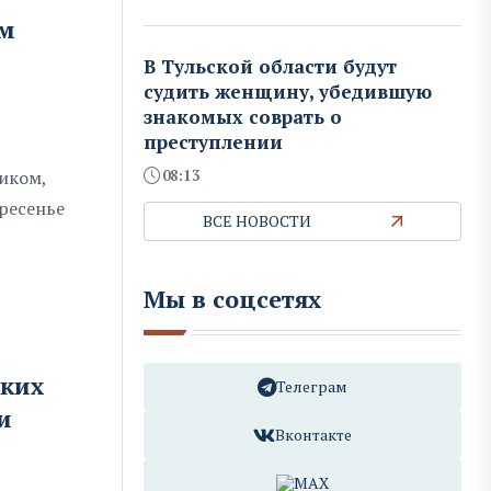
им
В Тульской области будут
судить женщину, убедившую
знакомых соврать о
преступлении
08:13
иком,
кресенье
ВСЕ НОВОСТИ
Мы в соцсетях
ских
Телеграм
и
Вконтакте
MAX