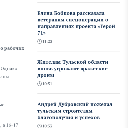
Елена Бобкова рассказала
ветеранам спецоперации о
направлениях проекта «Герой
71»
11:23
о рабочих
Жителям Тульской области
. Однако
вновь угрожают вражеские
дроны
ганы
10:51
Андрей Дубровский пожелал
ые
тульским строителям
благополучия и успехов
 а 16-17
10:33