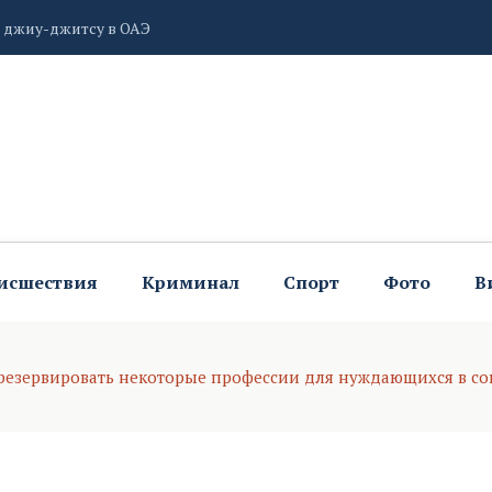
 площади Ленина
аксим Щербаков
исшествия
Криминал
Спорт
Фото
В
 резервировать некоторые профессии для нуждающихся в с