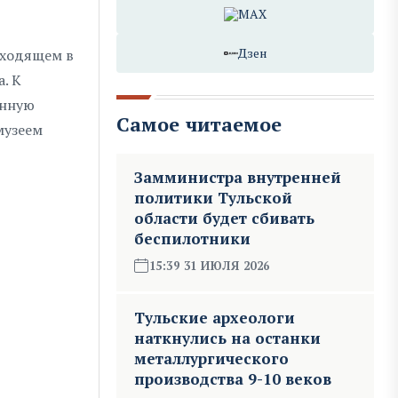
MAX
Дзен
 входящем в
. К
енную
Самое читаемое
музеем
Замминистра внутренней
политики Тульской
области будет сбивать
беспилотники
15:39 31 ИЮЛЯ 2026
Тульские археологи
наткнулись на останки
металлургического
производства 9-10 веков