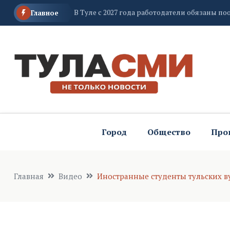
При получении документов от мировых суд
Главное
«Госпочтой»
Жители Тульской области могут стать част
Город
Общество
Про
Главная
Видео
Иностранные студенты тульских ву