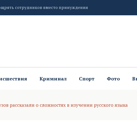
ей жители Тульской области могут воспользоваться
ью большого фотопроекта «Улыбка России»
исшествия
Криминал
Спорт
Фото
В
зов рассказали о сложностях в изучении русского языка