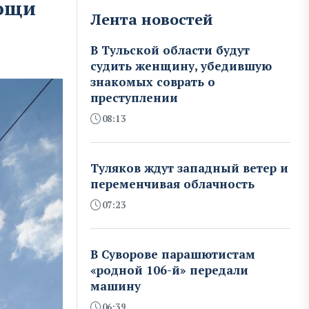
мощи
Лента новостей
В Тульской области будут
судить женщину, убедившую
знакомых соврать о
преступлении
08:13
Туляков ждут западный ветер и
переменчивая облачность
07:23
В Суворове парашютистам
«родной 106-й» передали
машину
06:39