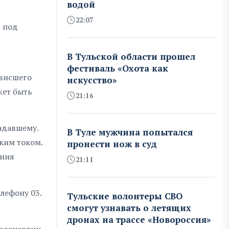
водой
22:07
я под
В Тульской области прошел
фестиваль «Охота как
овисшего
искусство»
жет быть
21:16
адавшему.
В Туле мужчина попытался
ким током.
пронести нож в суд
ания
21:11
лефону 03.
Тульские волонтеры СВО
смогут узнавать о летящих
дронах на трассе «Новороссия»