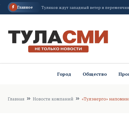
Главное
Туляков ждут западный ветер и переменчив
В Суворове парашютистам «родной 106-й» 
В Тульской области будут судить женщину,
Город
Общество
Про
Главная
Новости компаний
«Тулэнерго» напомин