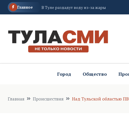
Главное
В Туле раздадут воду из-за жары
В Тульской области горела легковушка
В Тульской области стало больше на один
Город
Общество
Про
Главная
Происшествия
Над Тульской областью ПВ