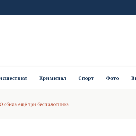
 удобный маршрут
исшествия
Криминал
Спорт
Фото
В
О сбила ещё три беспилотника