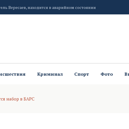
епление единства народов России
бытия в области электронной коммерции и ритейла
исшествия
Криминал
Спорт
Фото
В
ся набор в БАРС