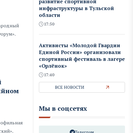
развитие спортивной
инфраструктуры в Тульской
области
17:50
народный
Форум».
Активисты «Молодой Гвардии
Единой России» организовали
спортивный фестиваль в лагере
«Орлёнок»
17:40
й
ВСЕ НОВОСТИ
рийном
Мы в соцсетях
рофильная
ский».
Телеграм