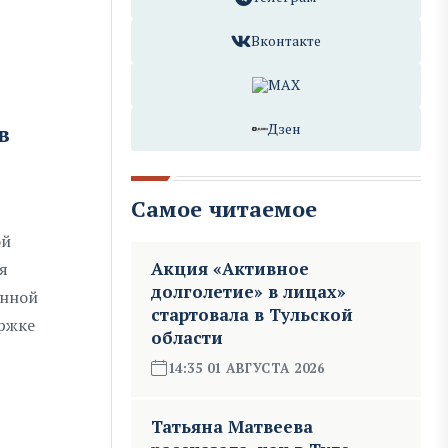
Вконтакте
MAX
в
Дзен
Самое читаемое
ой
Акция «Активное
я
долголетие» в лицах»
енной
стартовала в Тульской
ржке
области
14:35 01 АВГУСТА 2026
Татьяна Матвеева