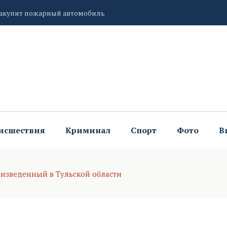
ью большого фотопроекта «Улыбка России»
рка» на улицах
исшествия
Криминал
Спорт
Фото
В
изведенный в Тульской области