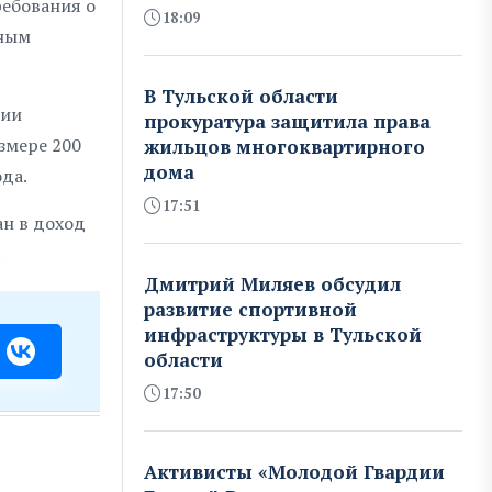
ебования о
18:09
тным
В Тульской области
нии
прокуратура защитила права
змере 200
жильцов многоквартирного
дома
да.
17:51
н в доход
.
Дмитрий Миляев обсудил
развитие спортивной
инфраструктуры в Тульской
области
17:50
Активисты «Молодой Гвардии