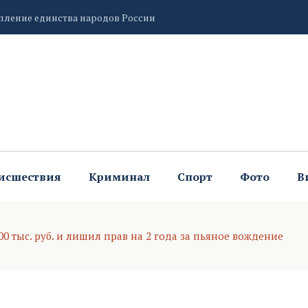
рантам дела о покушении на приобретение наркотиков
ель Вересаев, находится в аварийном состоянии
исшествия
Криминал
Спорт
Фото
В
 тыс. руб. и лишил прав на 2 года за пьяное вождение