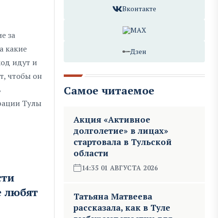
Вконтакте
MAX
е за
а какие
Дзен
ход идут и
т, чтобы он
Самое читаемое
ь
рации Тулы
Акция «Активное
долголетие» в лицах»
стартовала в Тульской
области
14:35 01 АВГУСТА 2026
сти
е любят
Татьяна Матвеева
рассказала, как в Туле