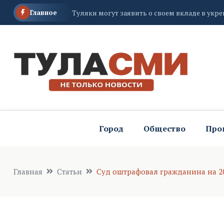
Главное
Суд в Донском вынес приговор двоим фигу
Дом, в котором полгода жил тульский писат
Город
Общество
Про
Главная
Статьи
Суд оштрафовал гражданина на 200