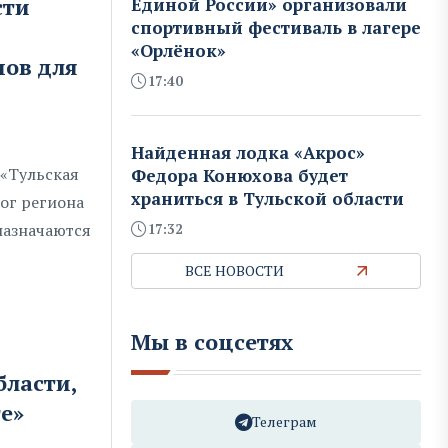
сти
Единой России» организовали
спортивный фестиваль в лагере
«Орлёнок»
нов для
17:40
Найденная лодка «Акрос»
«Тульская
Федора Конюхова будет
храниться в Тульской области
ог региона
назначаются
17:32
ВСЕ НОВОСТИ
Мы в соцсетях
бласти,
е»
Телеграм