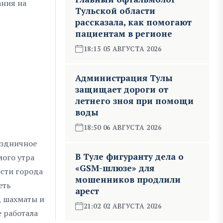
ания на
Тульской области
рассказала, как помогают
пациентам в регионе
18:15 05 АВГУСТА 2026
Администрация Тулы
защищает дороги от
летнего зноя при помощи
воды
18:50 06 АВГУСТА 2026
раздничное
В Туле фигуранту дела о
мого утра
«GSM-шлюзе» для
ости города
мошенников продлили
еть
арест
, шахматы и
21:02 02 АВГУСТА 2026
е работала