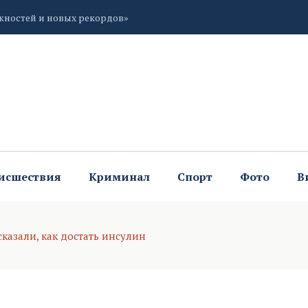
ожностей и новых рекордов»
ской области
исшествия
Криминал
Спорт
Фото
В
казали, как достать инсулин