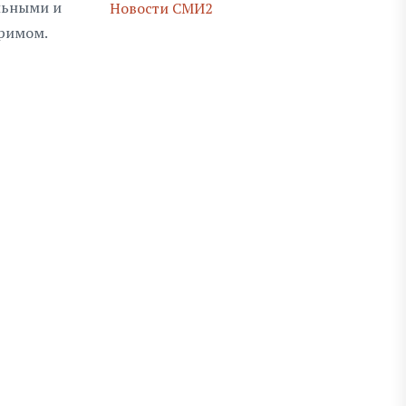
льными и
Новости СМИ2
гримом.