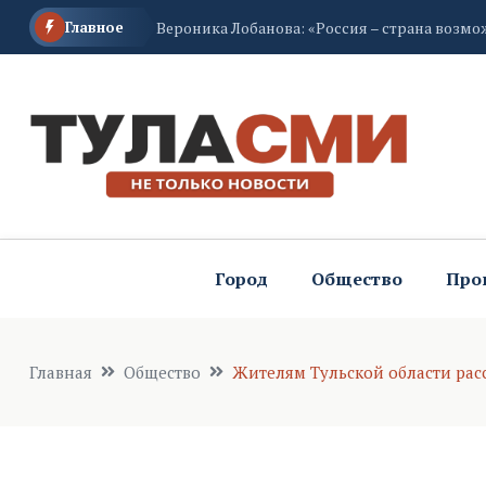
Главное
Вероника Лобанова: «Россия – страна возм
До 11-16 градусов похолодает ночью в Туль
В Тульской области снова сбили БПЛА
Город
Общество
Про
Главная
Общество
Жителям Тульской области расс