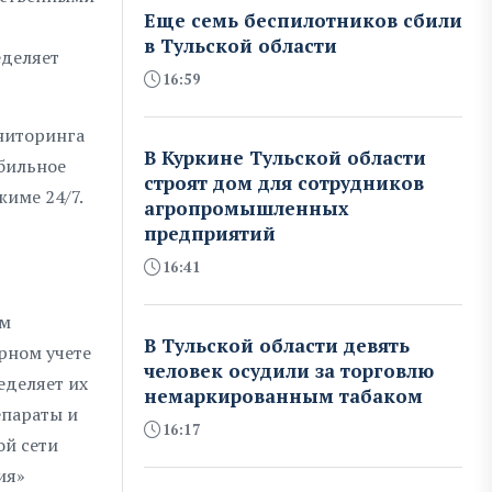
Еще семь беспилотников сбили
в Тульской области
еделяет
16:59
ниторинга
В Куркине Тульской области
обильное
строят дом для сотрудников
име 24/7.
агропромышленных
предприятий
16:41
ем
В Тульской области девять
рном учете
человек осудили за торговлю
еделяет их
немаркированным табаком
епараты и
16:17
ой сети
ия»