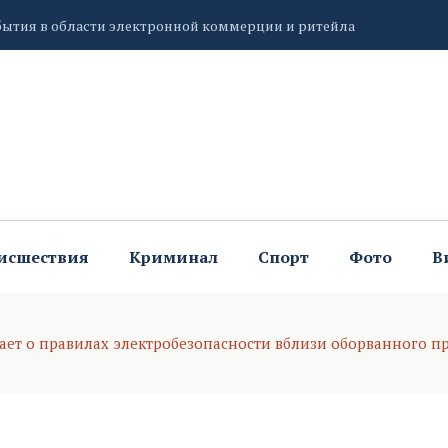
бытия в области электронной коммерции и ритейла
ель Вересаев, находится в аварийном состоянии
лею Льва Толстого
исшествия
Криминал
Спорт
Фото
В
ает о правилах электробезопасности вблизи оборванного п