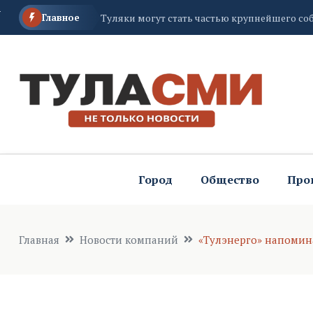
Главное
Туляки могут стать частью крупнейшего со
Дом, в котором полгода жил тульский писат
Флигель Кузминских отремонтируют к юби
Город
Общество
Про
Главная
Новости компаний
«Тулэнерго» напомин