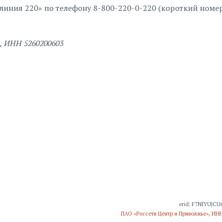
линия 220» по телефону 8-800-220-0-220 (короткий номер
, ИНН 5260200603
erid: F7NfYUJC
ПАО «Россети Центр и Приволжье», ИН