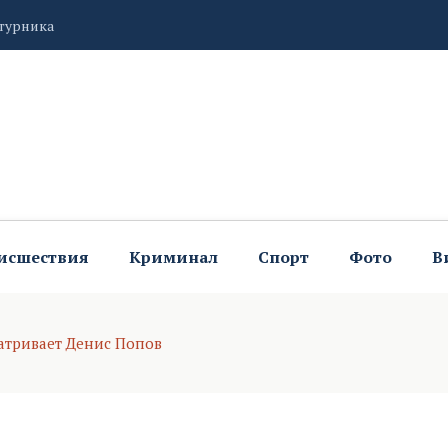
турника
ийских чемпионок на стартах в Хорватии
нитарии закрыли шашлычную
исшествия
Криминал
Спорт
Фото
В
атривает Денис Попов