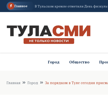
Главное
В Тульском кремле отметили День физкуль
Тульская гимнастка Глотова заменит олимп
В Щекине Тульской области из-за антиса
Город
Общество
Про
Главная
Город
За порядком в Туле сегодня присм