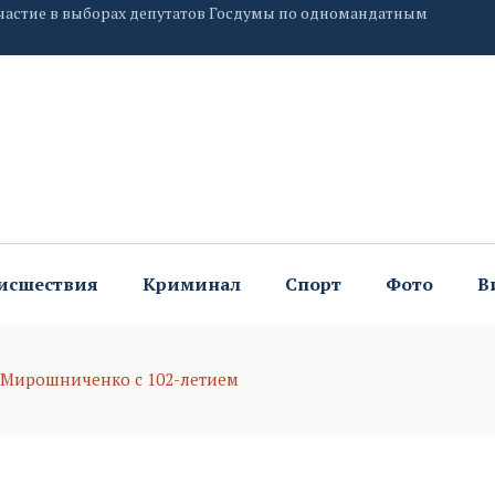
едали «За вклад в развитие спорта»
й подарок от бойцов СВО
исшествия
Криминал
Спорт
Фото
В
 Мирошниченко с 102-летием