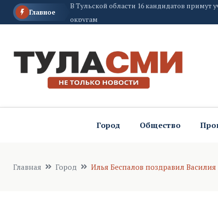
Главное
Илья Беспалов вручил тульским тренерам м
Волонтёры «Левши» получили удивительны
Город
Общество
Про
Главная
Город
Илья Беспалов поздравил Василия