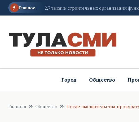
Главное
2,7 тысячи строительных организаций фун
Тулячка решила проблему с обилием кабач
30 административных правонарушений прес
Город
Общество
Про
Главная
Общество
После вмешательства прокура