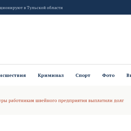
кционируют в Тульской области
ков приготовлением несладкого торта
екли тульские росгвардейцы за неделю
исшествия
Криминал
Спорт
Фото
В
туры работникам швейного предприятия выплатили долг