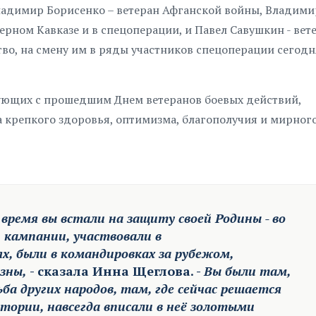
Владимир Борисенко – ветеран Афганской войны, Владими
рном Кавказе и в спецоперации, и Павел Савушкин - вет
во, на смену им в ряды участников спецоперации сегод
вующих с прошедшим Днем ветеранов боевых действий,
а крепкого здоровья, оптимизма, благополучия и мирного
 время вы встали на защиту своей Родины - во
й кампании, участвовали в
, были в командировках за рубежом,
зны,
- сказала Инна Щеглова. -
Вы были там,
ьба других народов, там, где сейчас решается
стории, навсегда вписали в неё золотыми