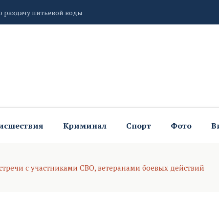
ьная жара до 35 градусов
о наш труд востребован
исшествия
Криминал
Спорт
Фото
В
встречи с участниками СВО, ветеранами боевых действий