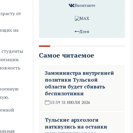
Вконтакте
зрасту от
MAX
ающих на
Дзен
а студенты
Самое читаемое
низации.
зможность
Замминистра внутренней
политики Тульской
области будет сбивать
 военную
беспилотники
вую.
15:39 31 ИЮЛЯ 2026
оенной
Тульские археологи
наткнулись на останки
альная