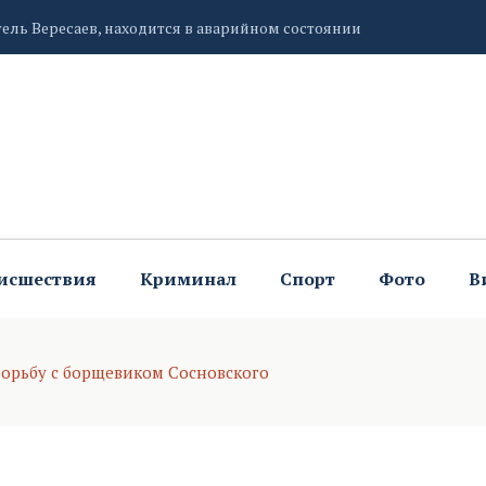
епление единства народов России
бытия в области электронной коммерции и ритейла
исшествия
Криминал
Спорт
Фото
В
 борьбу с борщевиком Сосновского