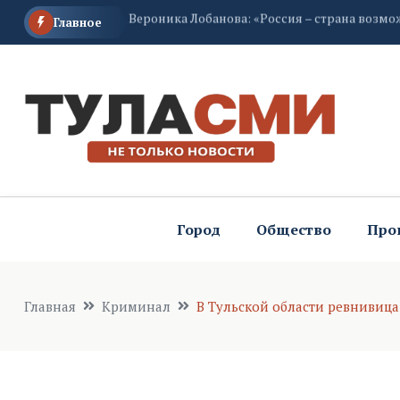
Главное
До 11-16 градусов похолодает ночью в Туль
В Тульской области снова сбили БПЛА
Город
Общество
Про
Главная
Криминал
В Тульской области ревнивиц