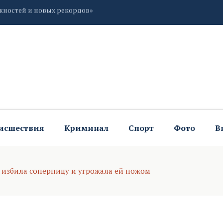
ской области
исшествия
Криминал
Спорт
Фото
В
а избила соперницу и угрожала ей ножом