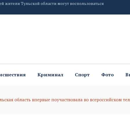
ей жители Тульской области могут воспользоваться
ью большого фотопроекта «Улыбка России»
исшествия
Криминал
Спорт
Фото
В
ьская область впервые поучаствовала во всероссийском те