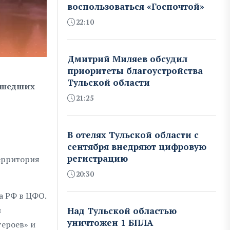
воспользоваться «Госпочтой»
22:10
Дмитрий Миляев обсудил
приоритеты благоустройства
Тульской области
рошедших
21:25
В отелях Тульской области с
сентября внедряют цифровую
регистрацию
ерритория
20:30
а РФ в ЦФО.
й
Над Тульской областью
уничтожен 1 БПЛА
героев» и