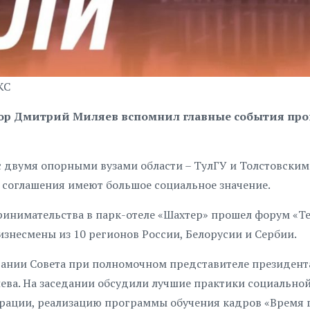
КС
атор Дмитрий Миляев вспомнил главные события п
с двумя опорными вузами области – ТулГУ и Толстовским
 соглашения имеют большое социальное значение.
инимательства в парк-отеле «Шахтер» прошел форум «Т
изнесмены из 10 регионов России, Белорусии и Сербии.
дании Совета при полномочном представителе президент
ева. На заседании обсудили лучшие практики социально
ерации, реализацию программы обучения кадров «Время 