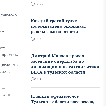
19:55
тульского
Каждый третий туляк
положительно оценивает
ам
режим самозанятости
19:30
сте
 практик.
Дмитрий Миляев провел
заседание оперштаба по
двело итог
ликвидации последствий атаки
нах и
БПЛА в Тульской области
18:40
ной
ержки
Главный офтальмолог
Тульской области рассказала,