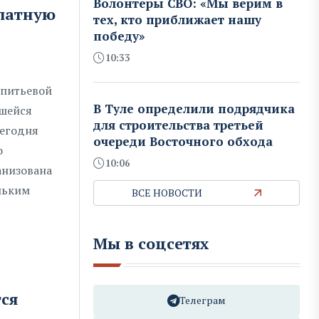
Волонтеры СВО: «Мы верим в
платную
тех, кто приближает нашу
победу»
10:33
 питьевой
В Туле определили подрядчика
вшейся
для строительства третьей
сегодня
очереди Восточного обхода
о
10:06
анизована
ольким
ВСЕ НОВОСТИ
Мы в соцсетях
тся
Телеграм