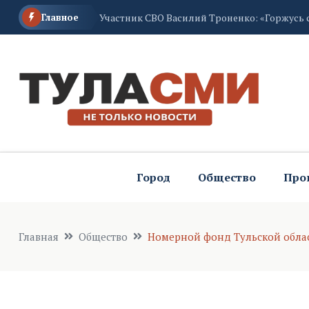
Главное
В Туле из-за жары организовали бесплатну
Город
Общество
Про
Главная
Общество
Номерной фонд Тульской облас