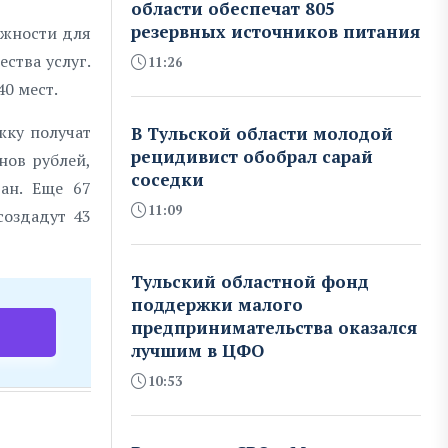
области обеспечат 805
резервных источников питания
ожности для
ства услуг.
11:26
40 мест.
жку получат
В Тульской области молодой
рецидивист обобрал сарай
нов рублей,
соседки
ан. Еще 67
11:09
создадут 43
Тульский областной фонд
поддержки малого
предпринимательства оказался
лучшим в ЦФО
10:53