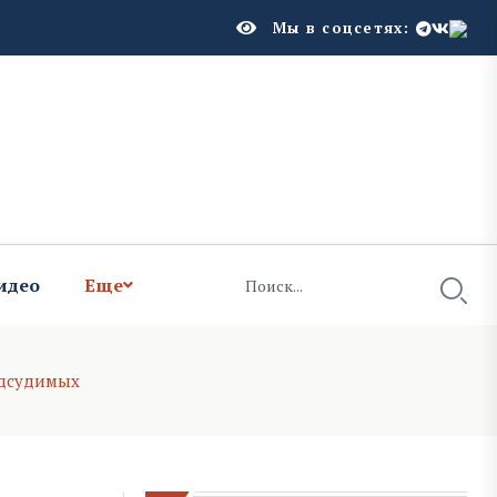
Мы в соцсетях:
идео
Еще
одсудимых