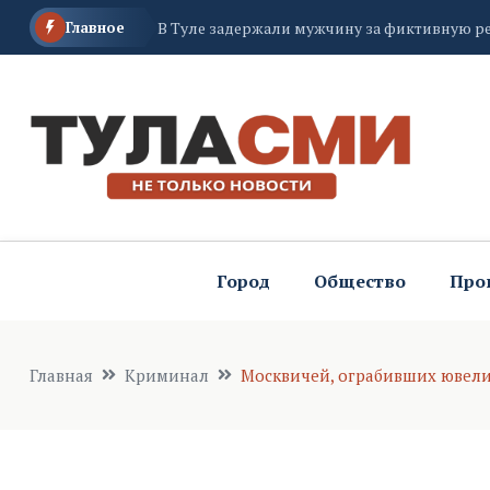
Главное
Электронный помощник туляков: медицинск
60-летний мужчина пострадал в горящем д
Город
Общество
Про
Главная
Криминал
Москвичей, ограбивших ювели