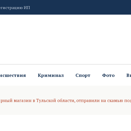
ий чат-бот обработал более 140 тысяч обращений
оме в Донском
исшествия
Криминал
Спорт
Фото
В
рный магазин в Тульской области, отправили на скамью п