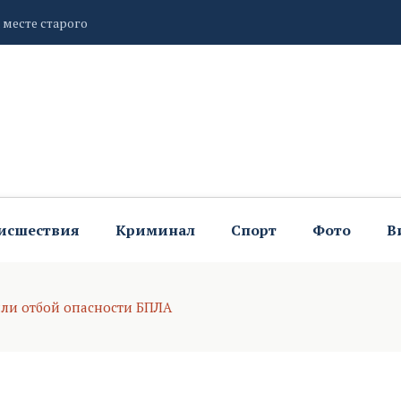
йона отремонтировать муниципальное жилье
сийского фестиваля экспериментального кино «КиноИгры»
исшествия
Криминал
Спорт
Фото
В
или отбой опасности БПЛА