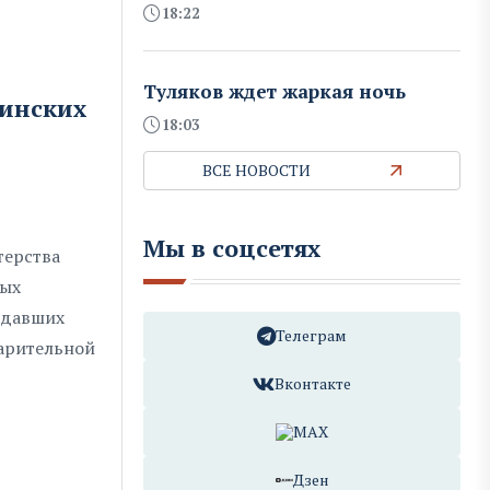
18:22
Туляков ждет жаркая ночь
аинских
18:03
ВСЕ НОВОСТИ
Мы в соцсетях
терства
ных
радавших
Телеграм
арительной
Вконтакте
MAX
Дзен