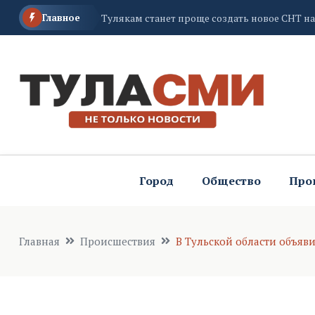
Главное
Суд обязал администрацию Щекинского ра
В Туле пройдет региональный этап Всерос
Город
Общество
Про
Главная
Происшествия
В Тульской области объяв