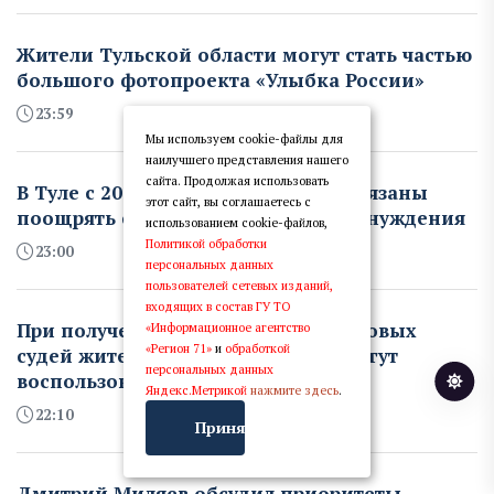
Жители Тульской области могут стать частью
большого фотопроекта «Улыбка России»
23:59
Мы используем cookie-файлы для
наилучшего представления нашего
сайта. Продолжая использовать
В Туле с 2027 года работодатели обязаны
этот сайт, вы соглашаетесь с
поощрять сотрудников вместо принуждения
использованием cookie-файлов,
Политикой обработки
23:00
персональных данных
пользователей сетевых изданий,
входящих в состав ГУ ТО
При получении документов от мировых
«Информационное агентство
«Регион 71»
и
обработкой
судей жители Тульской области могут
персональных данных
воспользоваться «Госпочтой»
Яндекс.Метрикой
нажмите здесь
.
22:10
Принять
Дмитрий Миляев обсудил приоритеты