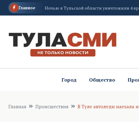
Главное
В Тульской области будут судить женщину,
Дмитрий Миляев поблагодарил тульских ст
Город
Общество
Про
Главная
Происшествия
В Туле автоледи наехала 