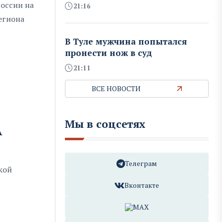
оссии на
21:16
егиона
В Туле мужчина попытался
пронести нож в суд
21:11
ВСЕ НОВОСТИ
Мы в соцсетях
А
Телеграм
кой
Вконтакте
MAX