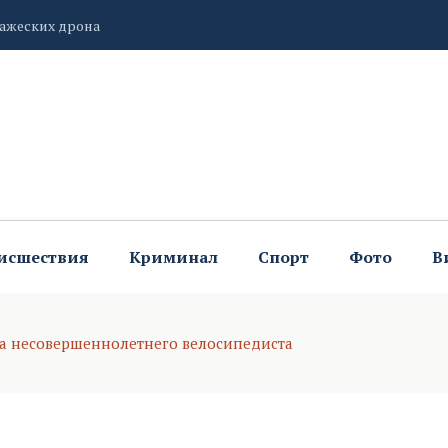
 убедившую знакомых соврать о преступлении
роителей за преданность профессии
исшествия
Криминал
Спорт
Фото
В
на несовершеннолетнего велосипедиста