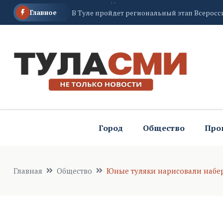
Главное
Сегодня жители восьми улиц Тулы останутся
Город
Общество
Про
Главная
Общество
Юные туляки нарисовали набер