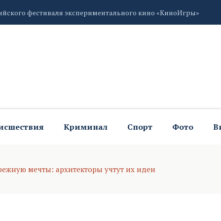
 без света
исшествия
Криминал
Спорт
Фото
В
ежную мечты: архитекторы учтут их идеи