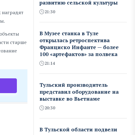
развитию сельской культуры
х наградят
21:30
ы.
В Музее станка в Туле
 объекты
открылась ретроспектива
асти старше
Франциско Инфанте — более
сование
100 «артефактов» за полвека
21:14
Тульский производитель
представил оборудование на
выставке во Вьетнаме
20:30
В Тульской области подвели