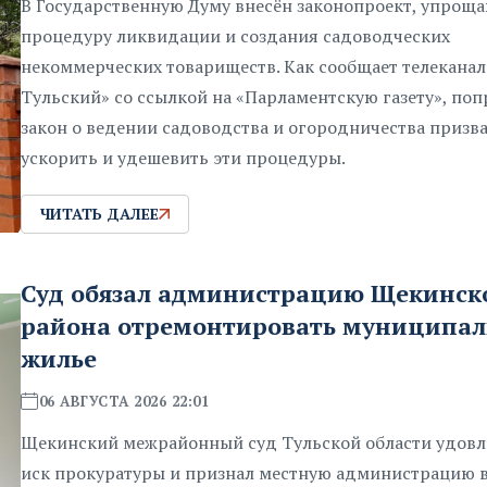
В Государственную Думу внесён законопроект, упро
процедуру ликвидации и создания садоводческих
некоммерческих товариществ. Как сообщает телекана
Тульский» со ссылкой на «Парламентскую газету», поп
закон о ведении садоводства и огородничества призв
ускорить и удешевить эти процедуры.
ЧИТАТЬ ДАЛЕЕ
Суд обязал администрацию Щекинск
района отремонтировать муниципал
жилье
06 АВГУСТА 2026 22:01
Щекинский межрайонный суд Тульской области удовл
иск прокуратуры и признал местную администрацию 