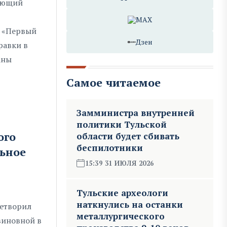
щающий
MAX
л «Первый
Дзен
равки в
аны
Самое читаемое
Замминистра внутренней
политики Тульской
ого
области будет сбивать
беспилотники
ьное
15:39 31 ИЮЛЯ 2026
Тульские археологи
наткнулись на останки
етворил
металлургического
виновной в