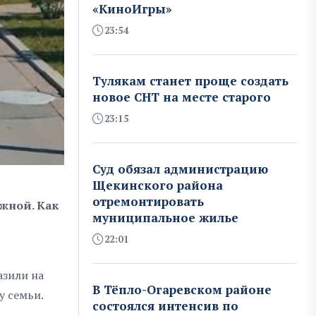
«КиноИгры»
23:54
Тулякам станет проще создать
новое СНТ на месте старого
23:15
Суд обязал администрацию
Щекинского района
отремонтировать
жной. Как
муниципальное жилье
22:01
азили на
В Тёпло-Огаревском районе
у семьи.
состоялся интенсив по